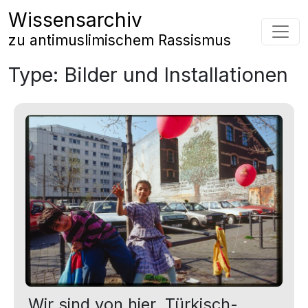
Zum Inhalt springen
Wissensarchiv
Hauptnavigation
zu antimuslimischem Rassismus
Type:
Bilder und Installationen
Wir sind von hier. Türkisch-