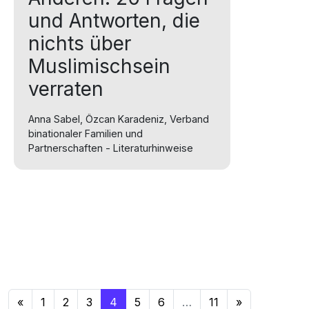
und Antworten, die
nichts über
Muslimischsein
verraten
Anna Sabel, Özcan Karadeniz, Verband
binationaler Familien und
Partnerschaften - Literaturhinweise
Beitragsnavigation
«
1
2
3
4
5
6
…
11
»