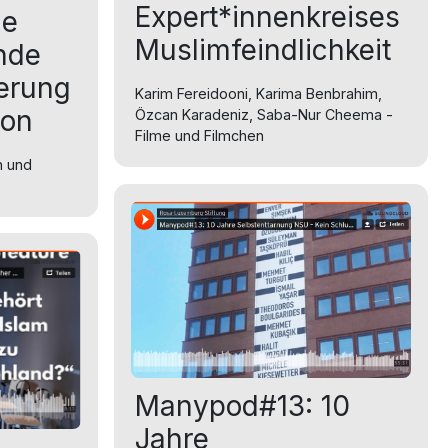
Expert*innenkreises
he
Muslimfeindlichkeit
nde
ierung
Karim Fereidooni, Karima Benbrahim,
ion
Özcan Karadeniz, Saba-Nur Cheema -
Filme und Filmchen
n und
Manypod#13: 10
Jahre