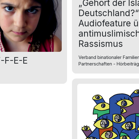
„Gehört der Is
Deutschland?“ 
Audiofeature 
antimuslimisc
Rassismus
Verband binationaler Familie
-F-E-E
Partnerschaften - Hörbeiträ