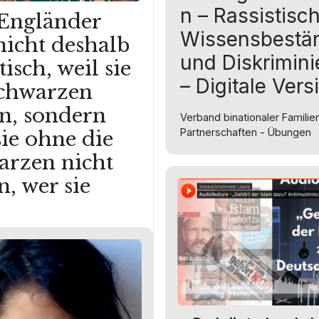
n – Rassistisc
 Engländer
Wissensbestä
nicht deshalb
und Diskrimin
tisch, weil sie
– Digitale Vers
Schwarzen
n, sondern
Verband binationaler Familie
Partnerschaften - Übungen
sie ohne die
arzen nicht
n, wer sie
- Zitate