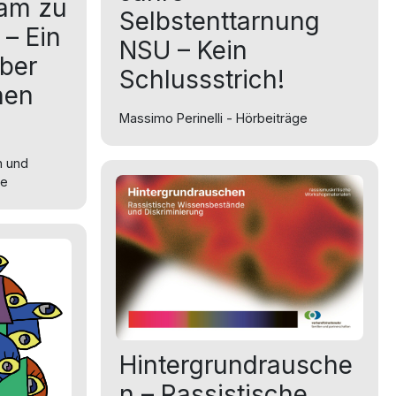
lam zu
Selbstenttarnung
– Ein
NSU – Kein
über
Schlussstrich!
hen
Massimo Perinelli - Hörbeiträge
n und
ge
Hintergrundrausche
n – Rassistische