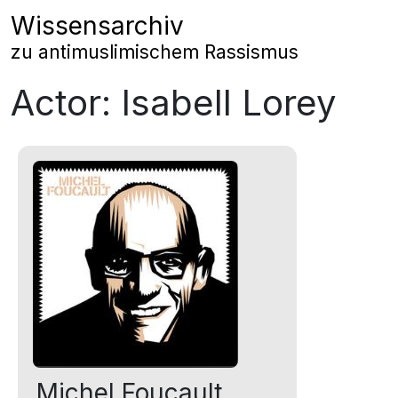
Zum Inhalt springen
Wissensarchiv
Hauptnavigation
zu antimuslimischem Rassismus
Actor:
Isabell Lorey
Michel Foucault