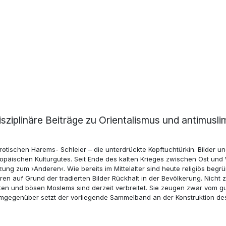
rdisziplinäre Beiträge zu Orientalismus und antimu
tischen Harems- Schleier – die unterdrückte Kopftuchtürkin. Bilder und 
opäischen Kulturgutes. Seit Ende des kalten Krieges zwischen Ost und W
zung zum ›Anderen‹. Wie bereits im Mittelalter sind heute religiös be
en auf Grund der tradierten Bilder Rückhalt in der Bevölkerung. Nicht z
ten und bösen Moslems sind derzeit verbreitet. Sie zeugen zwar vom gu
egenüber setzt der vorliegende Sammelband an der Konstruktion des G