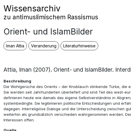
Zum Inhalt springen
Wissensarchiv
Hauptnavigation
zu antimuslimischem Rassismus
Orient- und IslamBilder
Iman Attia
Veranderung
Literaturhinweise
Attia, Iman (2007). Orient- und IslamBilder. Inte
Beschreibung
Die Wohlgerüche des Orients – der Knoblauch stinkende Türke, die ero
Sie werden seit Jahrhunderten überliefert und sind Teil des west-eur
definieren heute wie damals das eigene Selbstverständnis in Abgren
systembedingte. Sie legitimieren politische Entscheidungen und erfahr
dagegen. Interreligiöse Dialoge und die Unterscheidung zwischen gu
weiterhin als grundsätzlich verschieden wahrgenommen werden. Demg
Interessen offen.
Quelle